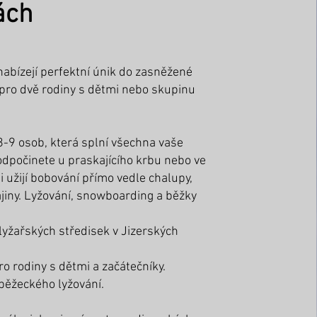
ách
nabízejí perfektní únik do zasněžené
 pro dvě rodiny s dětmi nebo skupinu
8-9 osob, která splní všechna vaše
odpočinete u praskajícího krbu nebo ve
si užijí bobování přímo vedle chalupy,
ajiny. Lyžování, snowboarding a běžky
 lyžařských středisek v Jizerských
ro rodiny s dětmi a začátečníky.
 běžeckého lyžování.