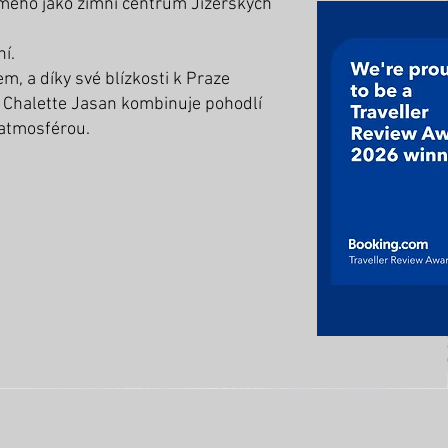
námého jako zimní centrum Jizerských
í.
, a díky své blízkosti k Praze
. Chalette Jasan kombinuje pohodlí
 atmosférou.