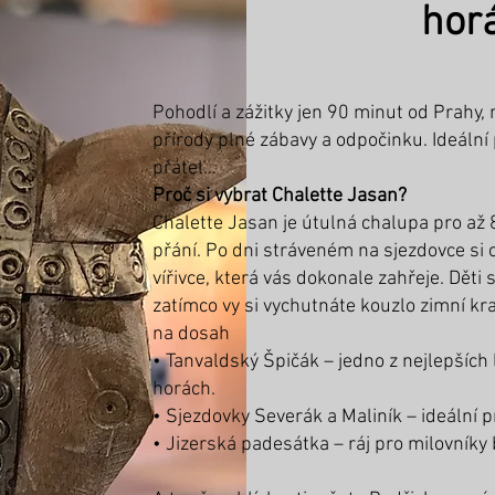
hor
Pohodlí a zážitky jen 90 minut od Prahy, 
přírody plné zábavy a odpočinku. Ideální
přátel…
Proč si vybrat Chalette Jasan?
Chalette Jasan je útulná chalupa pro až 
přání. Po dni stráveném na sjezdovce si 
vířivce, která vás dokonale zahřeje. Děti 
zatímco vy si vychutnáte kouzlo zimní kr
na dosah
• Tanvaldský Špičák – jedno z nejlepších
horách.
• Sjezdovky Severák a Maliník – ideální p
• Jizerská padesátka – ráj pro milovníky