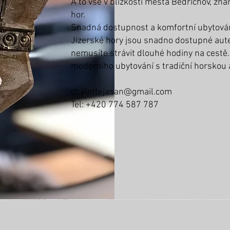
A to vše v blízkosti města Bedřichov, z
hor.
Snadná dostupnost a komfortní ubytován
Jizerské hory jsou snadno dostupné autem
nemusíte strávit dlouhé hodiny na cestě
moderního ubytování s tradiční horskou
chalettejasan@gmail.com
Tel: +420 774 587 787