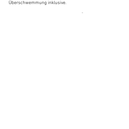
Überschwemmung inklusive.
Das Fitness- und Wellnesscenter HUŤ
MARIE 1904 liegt nur wenige
Gehminuten
von Chalette Jasan
entfernt.
Treten Sie unserer