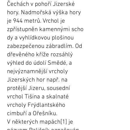
Čechách v pohoří
Jizerské
hory
. Nadmořská výška hory
je 944
metrů
. Vrchol je
zpřístupněn
kamennými
scho
dy
a vyhlídkovou plošinou
zabezpečenou
zábradlím
. Od
dřevěného
kříže
rozsáhlý
výhled do údolí
Smědé
, a
nejvýznamnější vrcholy
Jizerských hor např. na
protější
Jizeru
, sousední
vrchol
Tišina
a skalnaté
vrcholy
Frýdlantského
cimbuří
a
Ořešníku
.
V některých mapách
[1]
je