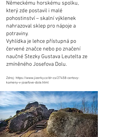
Německému horskému spolku,
který zde postavil i malé
pohostinství – skalní výklenek
nahrazoval sklep pro nápoje a
potraviny.
Vyhlídka je lehce přístupná po
červené značce nebo po značení
naučné
Stezky Gustava Leutelta
ze
zmíněného Josefova Dolu.
Zdroj:
https://www.jizerky.cz/dr-cs/27458-certovy-
kameny-v-josefove-dole.html