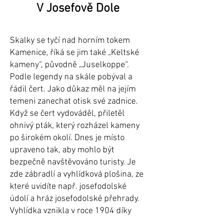
V Josefově Dole
Skalky se tyčí nad horním tokem
Kamenice, říká se jim také „Keltské
kameny“, původně „
Juselkoppe
“.
Podle legendy na skále pobýval a
řádil čert. Jako důkaz měl na jejím
temeni zanechat otisk své zadnice.
Když se čert vydováděl, přiletěl
ohnivý pták, který rozházel kameny
po širokém okolí. Dnes je místo
upraveno tak, aby mohlo být
bezpečně navštěvováno turisty. Je
zde zábradlí a vyhlídková plošina, ze
které uvidíte např. josefodolské
údolí a hráz josefodolské přehrady.
Vyhlídka vznikla v roce 1904 díky