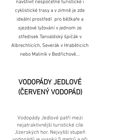
navštívit nespočetné turistické i
cyklistické trasy a v zimně je zde
ideální prostředí pro běžkaře a
sjezdové lyžování v jednom ze
středisek Tanvaldský špičák v
Albrechticích, Severák v Hraběticích
nebo Maliník v Bedřichově...
VODOPÁDY JEDLOVÉ
(ČERVENÝ VODOPÁD)
Vodopády Jedlové patří mezi
nejatraktivnější turistické cíle
Jizerských hor. Nejvyšší stupeň
vodopádů je vysoký 5 metrů a při