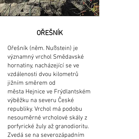
OŘEŠNÍK
Ořešník (něm. Nußstein) je
významný vrchol
Smědavské
hornatiny
, nacházející se ve
vzdálenosti dvou kilometrů
jižním směrem od
města
Hejnice
ve
Frýdlantském
výběžku
na severu
České
republiky
. Vrchol má podobu
nesouměrné vrcholové skály z
porfyrické
žuly
až
granodioritu
.
Zvedá se na severozápadním