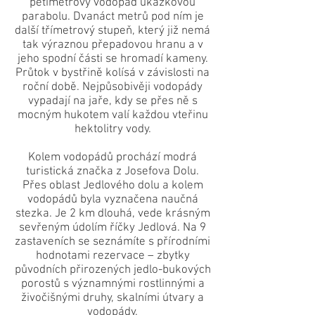
pětimetrový vodopád ukázkovou
parabolu. Dvanáct metrů pod ním je
další třímetrový stupeň, který již nemá
tak výraznou přepadovou hranu a v
jeho spodní části se hromadí kameny.
Průtok v bystřině kolísá v závislosti na
roční době. Nejpůsobivěji vodopády
vypadají na jaře, kdy se přes ně s
mocným hukotem valí každou vteřinu
hektolitry vody.
Kolem vodopádů prochází modrá
turistická značka z Josefova Dolu.
Přes oblast Jedlového dolu a kolem
vodopádů byla vyznačena naučná
stezka. Je 2 km dlouhá, vede krásným
sevřeným údolím říčky Jedlová. Na 9
zastaveních se seznámíte s přírodními
hodnotami rezervace – zbytky
původních přirozených jedlo-bukových
porostů s významnými rostlinnými a
živočišnými druhy, skalními útvary a
vodopády.