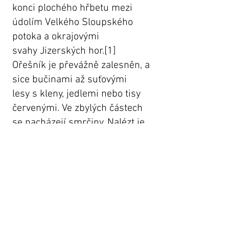
konci plochého hřbetu mezi
údolím
Velkého Sloupského
potoka
a okrajovými
svahy
Jizerských hor
.
[1]
Ořešník je převážně zalesněn, a
sice
bučinami
až
suťovými
lesy
s
kleny
,
jedlemi
nebo
tisy
červenými
. Ve zbylých částech
se nacházejí
smrčiny
. Nalézt je
tady možné jedince
mléčivce
alpského
(Cicerbita alpina).
[1]
Lokalita je součástí národní
přírodní
rezervace
Jizerskohorské
bučiny
. Z vrchu se nabízejí
rozhledy do okolí.
[1]