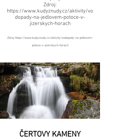
Zdroj:
https://www.kudyznudy.cz/aktivity/vo
dopady-na-jedlovem-potoce-v-
jizerskych-horach
Zdroj:
https://www.kudyznudy.cz/aktivity/vodopady-na-jedlovem-
potoce-v-jizerskych-horach
ČERTOVY KAMENY