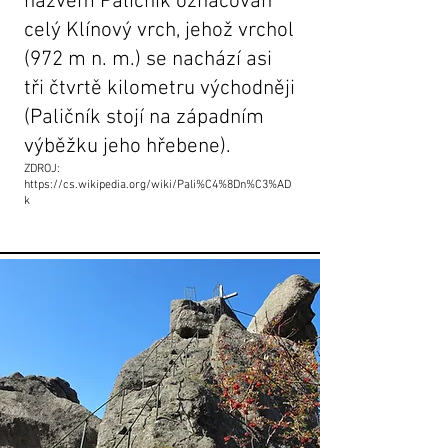
názvem Paličník označován
celý
Klínový vrch
, jehož vrchol
(972 m n. m.) se nachází asi
tři čtvrtě kilometru východněji
(Paličník stojí na západním
výběžku jeho hřebene).
ZDROJ:
https://cs.wikipedia.org/wiki/Pali%C4%8Dn%C3%AD
k