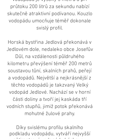
průtoku 200 litrů za sekundu nabízí
skutečně atraktivní podívanou. Kouzlo
vodopádu umocňuje téměř dokonale
svislý profil.
Horská bystřina Jedlová překonává v
Jedlovém dole, nedaleko obce Josefův
Důl, na vzdálenosti půldruhého
kilometru převýšení téměř 200 metrů
soustavou tůní, skalních prahů, peřejí
a vodopádů. Největší a nejkrásnější z
těchto vodopádů je takzvaný Velký
vodopád Jedlové. Nachází se v horní
části doliny a tvoří jej kaskáda tří
vodních stupňů, jimiž potok překonává
mohutné žulové prahy.
Díky svislému profilu skalního
podkladu vodopádu, vytváří nejvyšší